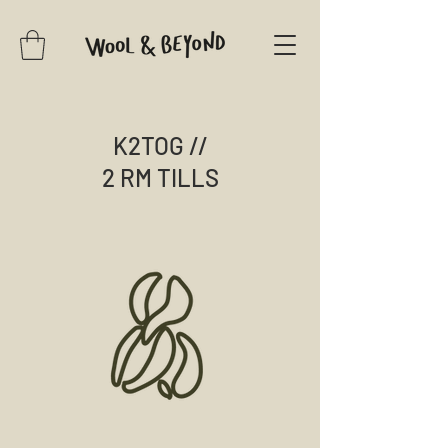
K2TOG //
2 RM TILLS