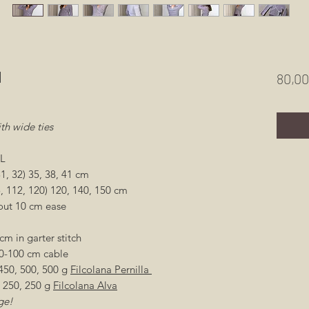
N
80,00
th wide ties
XL
1, 32) 35, 38, 41 cm
, 112, 120) 120, 140, 150 cm
out 10 cm ease
cm in garter stitch
40-100 cm cable
 450, 500, 500 g
Filcolana Pernilla
, 250, 250 g
Filcolana Alva
ge!