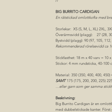
//
BIG BURRITO CARDIGAN
En rätstickad omlottkofta med br
Storlekar: XS (S, M, L, XL) 2XL, 3
Överärmsvidd (plagg): 27 (28, 30,
Bystvidd (plagg): 90 (97, 105, 112
Rekommenderad rörelsevidd ca 1
Stickfasthet: 18 m x 40 varv = 10 x
Stickor: 4 mm rundsticka, 40-100 
Material: 350 (350, 400, 400, 450)
SAMT
175 (175, 200, 200, 225) 22
…eller garn som ger samma stickf
Beskrivning:
Big Burrito Cardigan är en omlottk
med dubbelstickade kanter. Först 