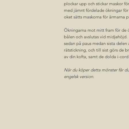
plockar upp och stickar maskor för
med jämnt fördelade ökningar för a
oket sätts maskorna för ärmarna p
Ökningarna mot mitt fram för de ö
bålen och avslutas vid midjehöjd.
sedan på paus medan sista delen av
rätstickning, och till sist görs de 
av din kofta, samt de dolda i-cor
När du köper detta mönster får du 
engelsk version.