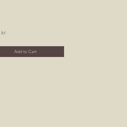
Price
 kr
Add to Cart