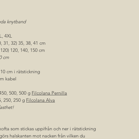
eda knytband
XL, 4XL
 31, 32) 35, 38, 41 cm
, 120) 120, 140, 150 cm
0 cm
 10 cm i rätstickning
cm kabel
 450, 500, 500 g
Filcolana Pernilla
5, 250, 250 g
Filcolana Alva
asthet!
ofta som stickas uppifrån och ner i rätstickning
görs halskanten mot nacken från vilken du