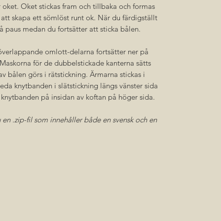
 oket. Oket stickas fram och tillbaka och formas
tt skapa ett sömlöst runt ok. När du färdigställt
å paus medan du fortsätter att sticka bålen.
verlappande omlott-delarna fortsätter ner på
 Maskorna för de dubbelstickade kanterna sätts
 bålen görs i rätstickning. Ärmarna stickas i
breda knytbanden i slätstickning längs vänster sida
d knytbanden på insidan av koftan på höger sida.
en .zip-fil som innehåller både en svensk och en