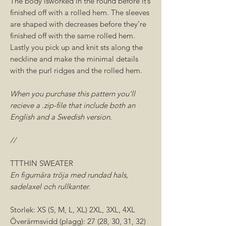
The body isworked in the round before it’s
finished off with a rolled hem. The sleeves
are shaped with decreases before they’re
finished off with the same rolled hem.
Lastly you pick up and knit sts along the
neckline and make the minimal details
with the purl ridges and the rolled hem.
When you purchase this pattern you'll
recieve a .zip-file that include both an
English and a Swedish version.
//
TTTHIN SWEATER
En figurnära tröja med rundad hals,
sadelaxel och rullkanter.
Storlek: XS (S, M, L, XL) 2XL, 3XL, 4XL
Överärmsvidd (plagg): 27 (28, 30, 31, 32)