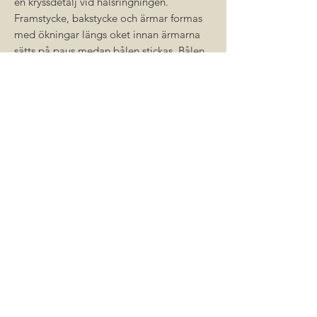
en kryssdetalj vid halsringningen.
Framstycke, bakstycke och ärmar formas
med ökningar längs oket innan ärmarna
sätts på paus medan bålen stickas. Bålen
stickas runt i slätstickning innan
den avslutas med en rullkant. Ärmarna
formas med minskningar och
avslutas även de med en rullkant.
Avslutningvis plockas det upp maskor
längs halsringningen som görs med fina
detaljer och avslutas med en rullkant.
När du köper detta mönster får du en .zip-
fil som innehåller både en svensk och en
engelsk version.